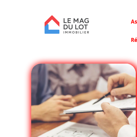
As
Ré