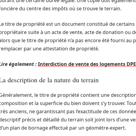
durant une certaine durée légale. Une copie doit également 
foncière du centre des impôts où se trouve le terrain.
Le titre de propriété est un document constitué de certain
propriétaire suite à un acte de vente, acte de donation ou de
alors que le titre de propriété n’a pas encore été fourni au p
remplacer par une attestation de propriété.
Lire également :
Interdiction de vente des logements DPE F
La description de la nature du terrain
Généralement, le titre de propriété contient une description 
composition et la superficie du bien doivent s’y trouver. Tou
très anciens, ne garantissant pas l’exactitude de ces données
descriptif précis et détaillé du terrain soit joint lors d’une v
d’un plan de bornage effectué par un géomètre-expert.