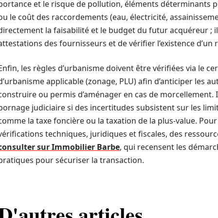
portance et le risque de pollution, éléments déterminants pou
ou le coût des raccordements (eau, électricité, assainisseme
directement la faisabilité et le budget du futur acquéreur ; i
attestations des fournisseurs et de vérifier l’existence d’u
Enfin, les règles d’urbanisme doivent être vérifiées via le c
d’urbanisme applicable (zonage, PLU) afin d’anticiper les au
construire ou permis d’aménager en cas de morcellement. Il
bornage judiciaire si des incertitudes subsistent sur les limi
comme la taxe foncière ou la taxation de la plus-value. P
vérifications techniques, juridiques et fiscales, des ressour
consulter sur Immobilier Barbe
, qui recensent les démarc
pratiques pour sécuriser la transaction.
D'autres articles