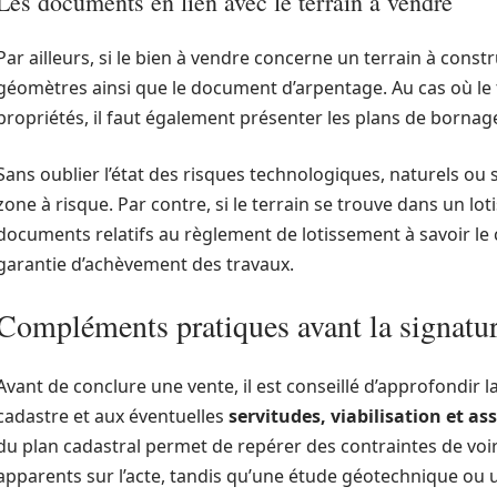
Les documents en lien avec le terrain à vendre
Par ailleurs, si le bien à vendre concerne un terrain à const
géomètres ainsi que le document d’arpentage. Au cas où le 
propriétés, il faut également présenter les plans de bornag
Sans oublier l’état des risques technologiques, naturels ou 
zone à risque. Par contre, si le terrain se trouve dans un lot
documents relatifs au règlement de lotissement à savoir le 
garantie d’achèvement des travaux.
Compléments pratiques avant la signatu
Avant de conclure une vente, il est conseillé d’approfondir l
cadastre et aux éventuelles
servitudes, viabilisation et a
du plan cadastral permet de repérer des contraintes de voi
apparents sur l’acte, tandis qu’une étude géotechnique ou u