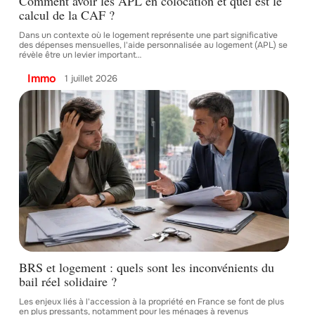
Comment avoir les APL en colocation et quel est le
calcul de la CAF ?
Dans un contexte où le logement représente une part significative
des dépenses mensuelles, l'aide personnalisée au logement (APL) se
révèle être un levier important
…
Immo
1 juillet 2026
BRS et logement : quels sont les inconvénients du
bail réel solidaire ?
Les enjeux liés à l'accession à la propriété en France se font de plus
en plus pressants, notamment pour les ménages à revenus