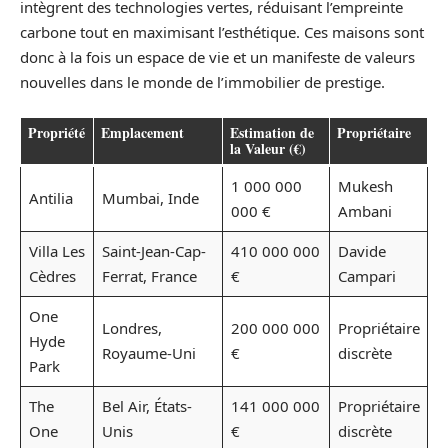
intègrent des technologies vertes, réduisant l’empreinte
carbone tout en maximisant l’esthétique. Ces maisons sont
donc à la fois un espace de vie et un manifeste de valeurs
nouvelles dans le monde de l’immobilier de prestige.
Propriété
Emplacement
Estimation de
Propriétaire
la Valeur (€)
1 000 000
Mukesh
Antilia
Mumbai, Inde
000 €
Ambani
Villa Les
Saint-Jean-Cap-
410 000 000
Davide
Cèdres
Ferrat, France
€
Campari
One
Londres,
200 000 000
Propriétaire
Hyde
Royaume-Uni
€
discrète
Park
The
Bel Air, États-
141 000 000
Propriétaire
One
Unis
€
discrète