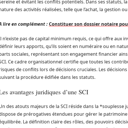
sereine et évitant les conflits potentiels. Dans ses statuts, la 
nature des activités réalisées, telle que l’achat, la gestion 
A lire en complément :
Constituer son dossier notaire po
Il n’existe pas de capital minimum requis, ce qui offre aux i
définir leurs apports, qu’ils soient en numéraire ou en nat
parts sociales, représentant son engagement financier ainsi
SCI. Ce cadre organisationnel certifie que toutes les contri
risques de conflits lors de décisions cruciales. Les décision
suivant la procédure édifiée dans les statuts.
Les avantages juridiques d’une SCI
Un des atouts majeurs de la SCI réside dans la *souplesse ju
dispose de prérogatives étendues pour gérer le patrimoine c
équilibrée. La définition claire des rôles, des pouvoirs déci