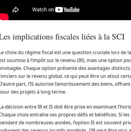
Les implications fiscales liées à la SCI
Le choix du régime fiscal est une question cruciale lors de la
est soumise à l’impôt sur le revenu (IR), mais une option pour
envisagée. Chaque option présente des avantages distincts. 
fonciers sur le revenu global, ce qui peut être un atout cert
D’autre part, l’IS autorise l’amortissement des biens, offran
pour des projets à long terme.
La décision entre IR et IS doit être prise en examinant l’horiz
Chaque choix entraîne ses propres défis et bénéfices. Si les
pendant de nombreuses années, l’option IS est souvent privil
prévoient des revenus locatifs modérés, l’IR peut être plus