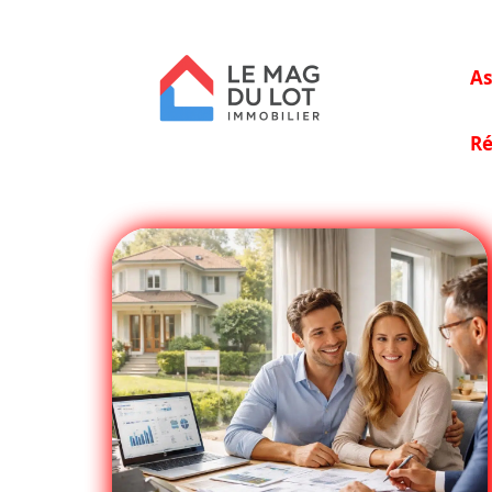
As
Ré