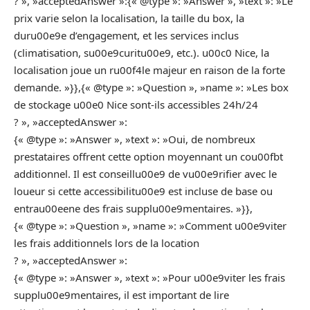
? », »acceptedAnswer »:{« @type »: »Answer », »text »: »Le
prix varie selon la localisation, la taille du box, la
duru00e9e d’engagement, et les services inclus
(climatisation, su00e9curitu00e9, etc.). u00c0 Nice, la
localisation joue un ru00f4le majeur en raison de la forte
demande. »}},{« @type »: »Question », »name »: »Les box
de stockage u00e0 Nice sont-ils accessibles 24h/24
? », »acceptedAnswer »:
{« @type »: »Answer », »text »: »Oui, de nombreux
prestataires offrent cette option moyennant un cou00fbt
additionnel. Il est conseillu00e9 de vu00e9rifier avec le
loueur si cette accessibilitu00e9 est incluse de base ou
entrau00eene des frais supplu00e9mentaires. »}},
{« @type »: »Question », »name »: »Comment u00e9viter
les frais additionnels lors de la location
? », »acceptedAnswer »:
{« @type »: »Answer », »text »: »Pour u00e9viter les frais
supplu00e9mentaires, il est important de lire