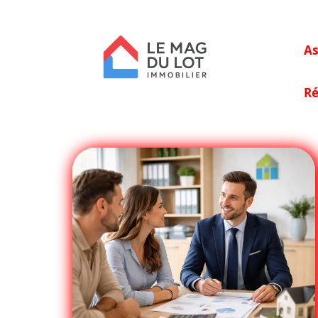
As
Ré