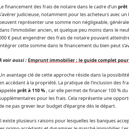
Le financement des frais de notaire dans le cadre d’un
prêt
s’avérer judicieuse, notamment pour les acheteurs avec un bu
peuvent représenter une somme non négligeable, généralem
dans l’immobilier ancien, et quelque peu moins dans le neuf
000 € peut engendrer des frais de notaire pouvant atteind
intégrer cette somme dans le financement du bien peut s’av
A voir aussi :
Emprunt immobilier : le guide complet pour 
Un avantage clé de cette approche réside dans la possibilit
en accédant à la propriété. La pratique de l’inclusion des fr
appelée
prêt à 110 %
, car elle permet de financer 100 % du
supplémentaires pour les frais. Cela représente une oppor
de ne pas grever leur budget d’épargne dès le départ.
Il existe plusieurs raisons pour lesquelles les banques acc
les primo-accédants et dynamiser le marché immobilier. Les