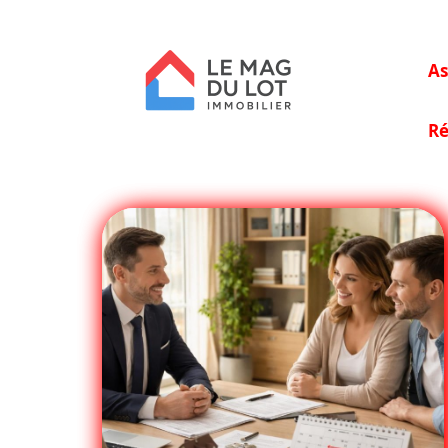
As
Ré