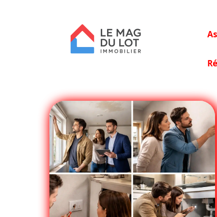
As
Ré