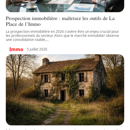
Prospection immobilière : maîtrisez les outils de La
Place de l’Immo
La prospection immobilière en 2026 s'avère être un enjeu crucial pour
les professionnels du secteur. Alors que le marché immobilier observe
une consolidation stable,
…
Immo
5 juillet 2026