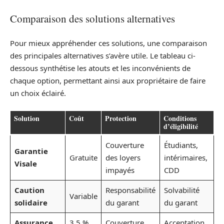
Comparaison des solutions alternatives
Pour mieux appréhender ces solutions, une comparaison
des principales alternatives s’avère utile. Le tableau ci-
dessous synthétise les atouts et les inconvénients de
chaque option, permettant ainsi aux propriétaire de faire
un choix éclairé.
Solution
Coût
Protection
Conditions
d’éligibilité
Couverture
Étudiants,
Garantie
Gratuite
des loyers
intérimaires,
Visale
impayés
CDD
Caution
Responsabilité
Solvabilité
Variable
solidaire
du garant
du garant
Assurance
3,5 %
Couverture
Acceptation